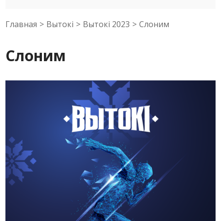
Главная
>
Вытокi
>
Вытокi 2023
>
Слоним
Слоним