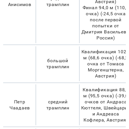
Австрия)
Анисимов
трамплин
Финал 94,0 м (110,5
очка) (-24,5 очка
после первой
попытки от
Дмитрия Васильева
Россия)
Квалификация 102,
м (68,6 очка) (-68,2
большой
очка от Томаса
трамплин
Моргенштерна,
Австрия)
Квалификация 88,0
м (95,5 очка) (-39,0
Петр
средний
очков от Андраса
Чаадаев
трамплин
Кюттеля, Швейцари
и Андреаса
Кофлера, Австрия)