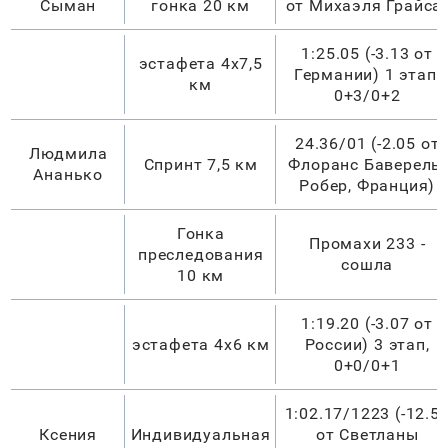
Сыман
гонка 20 км
от Михаэля Грайса
1:25.05 (-3.13 от
эстафета 4х7,5
Германии) 1 этап,
км
0+3/0+2
24.36/01 (-2.05 от
Людмила
Спринт 7,5 км
Флоранс Баверель-
Ананько
Робер, Франция)
Гонка
Промахи 233 -
преследования
сошла
10 км
1:19.20 (-3.07 от
эстафета 4х6 км
России) 3 этап,
0+0/0+1
1:02.17/1223 (-12.5
Ксения
Индивидуальная
от Светланы