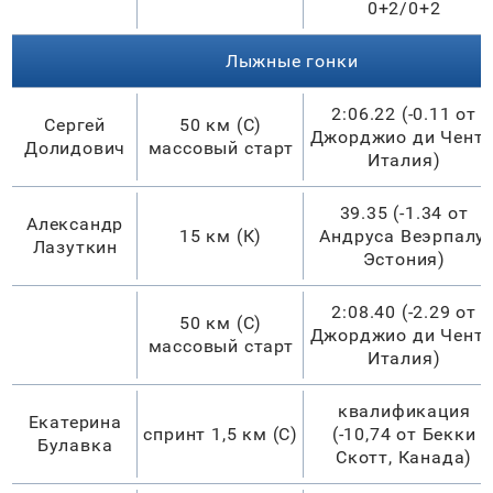
0+2/0+2
Лыжные гонки
2:06.22 (-0.11 от
Сергей
50 км (С)
Джорджио ди Чента
Долидович
массовый старт
Италия)
39.35 (-1.34 от
Александр
15 км (К)
Андруса Веэрпалу,
Лазуткин
Эстония)
2:08.40 (-2.29 от
50 км (С)
Джорджио ди Чента
массовый старт
Италия)
квалификация
Екатерина
спринт 1,5 км (С)
(-10,74 от Бекки
Булавка
Скотт, Канада)