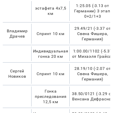
1:25.05 (-3.13 от
эстафета 4х7,5
Германии) 3 этап,
км
0+2/1+3
29.49/21 (-3.37 от
Владимир
Спринт 10 км
Свена Фишера,
Драчев
Германия)
Индивидуальная
1:00.00/1102 (-5.37
гонка 20 км
от Михаэля Грайса
28.19/10 (-2.07 от
Сергей
Спринт 10 км
Свена Фишера,
Новиков
Германия)
Гонка
38.50/0121 (-3.29 о
преследования
Венсана Дефрасна)
12,5 км