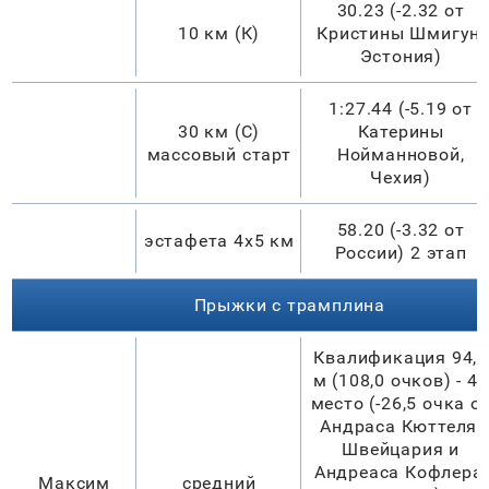
30.23 (-2.32 от
10 км (К)
Кристины Шмигун,
Эстония)
1:27.44 (-5.19 от
30 км (С)
Катерины
массовый старт
Нойманновой,
Чехия)
58.20 (-3.32 от
эстафета 4х5 км
России) 2 этап
Прыжки с трамплина
Квалификация 94,5
м (108,0 очков) - 43
место (-26,5 очка о
Андраса Кюттеля,
Швейцария и
Андреаса Кофлера,
Максим
средний