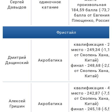
Сергей
одиночное
произвольная
Давыдов
катание
184,59 балла (-73,7
балла от Евгения
Плющенко, Россия)
Фристайл
квалификация - 2
место - 249,34 (-1,1
от Сяопень Хана,
Дмитрий
Акробатика
Китай)
Дащинский
финал - 248,68 (-2,0
от Сяопень Хана,
Китай)
квалификация - 4
место - 242,87 (-7,5
от Сяопень Хана,
Алексей
Акробатика
Китай)
Гришин
финал - 245,18 (-5,5