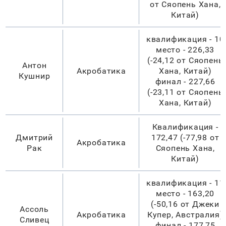
от Сяопень Хана,
Китай)
квалификация - 10
место - 226,33
(-24,12 от Сяопень
Антон
Акробатика
Хана, Китай)
Кушнир
финал - 227,66
(-23,11 от Сяопень
Хана, Китай)
Квалификация -
Дмитрий
172,47 (-77,98 от
Акробатика
Рак
Сяопень Хана,
Китай)
квалификация - 11
место - 163,20
(-50,16 от Джеки
Ассоль
Акробатика
Купер, Австралия)
Сливец
финал - 177,75