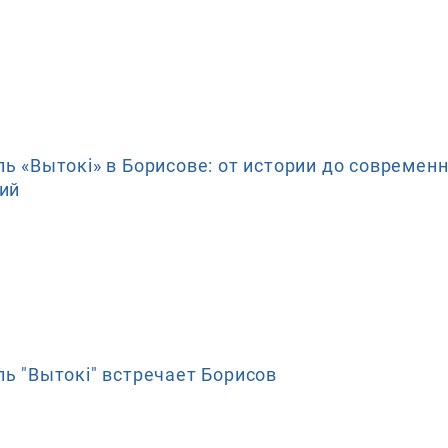
ь «Вытокi» в Борисове: от истории до современ
ий
ь "Вытокi" встречает Борисов