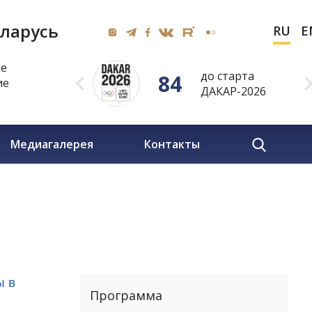
ларусь
RU
E
ие
до старта
84
ие
ДАКАР-2026
Медиагалерея
Контакты
ы в
Программа