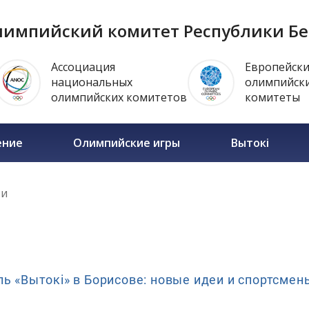
импийский комитет Республики Бе
Ассоциация
Европейск
национальных
олимпийск
олимпийских комитетов
комитеты
ение
Олимпийские игры
Вытокi
ти
ь «Вытокi» в Борисове: новые идеи и спортсмен