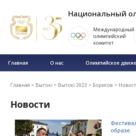
Национальный ол
Международный
олимпийский
комитет
Главная
О нас
Олимпийское движ
Главная
>
Вытокi
>
Вытокi 2023
>
Борисов
>
Новос
Новости
Фестивал
образе