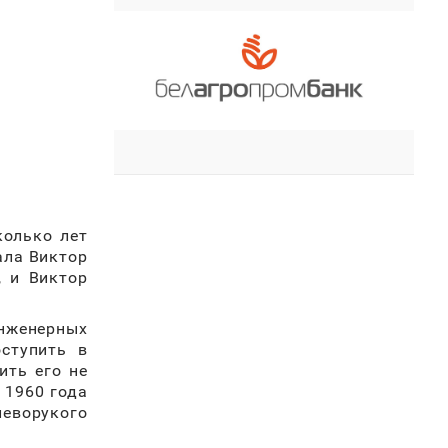
колько лет
ала Виктор
, и Виктор
инженерных
ступить в
ить его не
 1960 года
леворукого