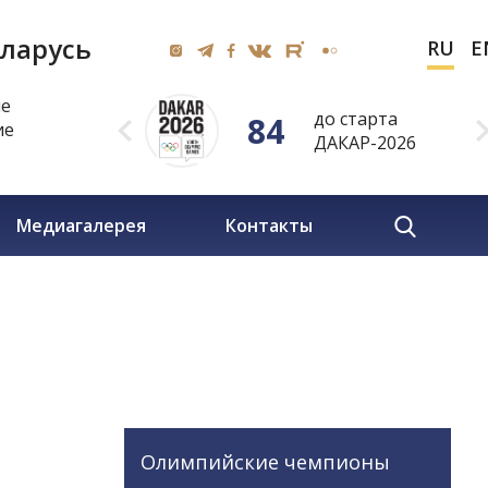
ларусь
RU
E
ие
до старта
84
ие
ДАКАР-2026
Медиагалерея
Контакты
Олимпийские чемпионы