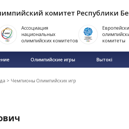
импийский комитет Республики Бе
Ассоциация
Европейск
национальных
олимпийск
олимпийских комитетов
комитеты
ение
Олимпийские игры
Вытокi
да
>
Чемпионы Олимпийских игр
ович