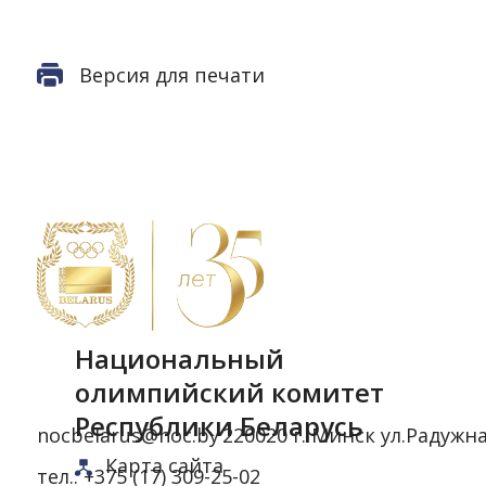
Версия для печати
Национальный
олимпийский комитет
Республики Беларусь
nocbelarus@noc.by
220020 г. Минск ул.Радужна
Карта сайта
тел.:
+375 (17) 309-25-02