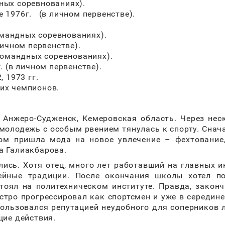
ных соревнованиях).
 1976г. (в личном первенстве).
омандных соревнованиях).
ичном первенстве).
командных соревнованиях).
 (в личном первенстве).
 1973 гг.
их чемпионов.
. Анжеро-Судженск, Кемеровская область. Через нес
 молодежь с особым рвением тянулась к спорту. Снач
ом пришла мода на новое увлечение – фехтование
а Галиакбарова.
лись. Хотя отец, много лет работавший на главных 
ейные традиции. После окончания школы хотел по
тоял на политехническом институте. Правда, законч
стро прогрессировал как спортсмен и уже в середине
ользовался репутацией неудобного для соперников 
щие действия.