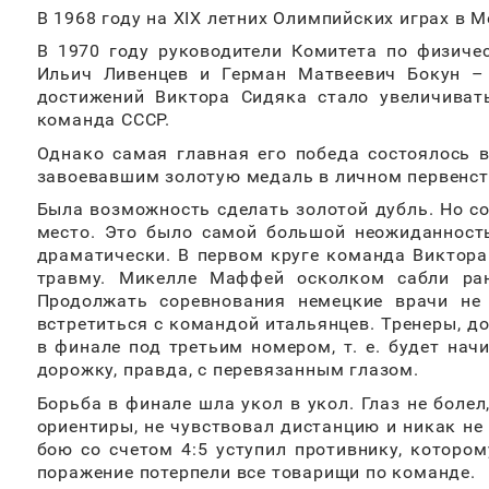
В 1968 году на XIX летних Олимпийских играх в 
В 1970 году руководители Комитета по физиче
Ильич Ливенцев и Герман Матвеевич Бокун – 
достижений Виктора Сидяка стало увеличиват
команда СССР.
Однако самая главная его победа состоялось в
завоевавшим золотую медаль в личном первенст
Была возможность сделать золотой дубль. Но со
место. Это было самой большой неожиданность
драматически. В первом круге команда Виктора
травму. Микелле Маффей осколком сабли ран
Продолжать соревнования немецкие врачи не
встретиться с командой итальянцев. Тренеры, до
в финале под третьим номером, т. е. будет на
дорожку, правда, с перевязанным глазом.
Борьба в финале шла укол в укол. Глаз не болел
ориентиры, не чувствовал дистанцию и никак не
бою со счетом 4:5 уступил противнику, которо
поражение потерпели все товарищи по команде.