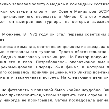
Мехико завоевал золотую медаль в командных состяз
ской культуре и спорту при Совете Министров БСС
пригласили его переехать в Минск. С этого моме
ься: он выиграл все турниры, на которые выезжа
 Мюнхене. В 1972 году он стал первым советским 
ве.
ветская команда, состоявшая целиком из звезд, зан
ю фехтовального турнира. Просто обстоятельства
 Сидяка выиграла у итальянцев. Но Виктор получил
ил его в глаз. Потребовалось оперативное вмеша
 рекомендовали. Впереди был финал, в котором п
лго совещаясь, приняли решение, что Виктор все-так
чинать и заканчивать встречу. На следующий день о
, но фехтовать с повязкой было крайне неудобно. Ви
 мог приспособиться, чтобы защитить себя справа. В
му никогда не проигрывал. Затем последовала цепна