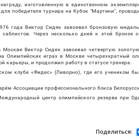
награду, изготовленную в единственном экземпляр
 для победителя турнира на Кубок "Мартини", провод
1976 года Виктор Сидяк завоевал бронзовую медал
х саблистов. Через несколько дней к этой бронзе 
 в Москве Виктор Сидяк завоевал четвертую золоту
на Олимпийских играх в Москве четырехкратный о
й карьеры, и продолжил работу в статусе тренера.
нском клубе «Фидес» (Ливорно), где его учеником б
арём Ассоциации профессионального бокса Белорусс
 Международный центр олимпийского резерва при О
Поделиться: