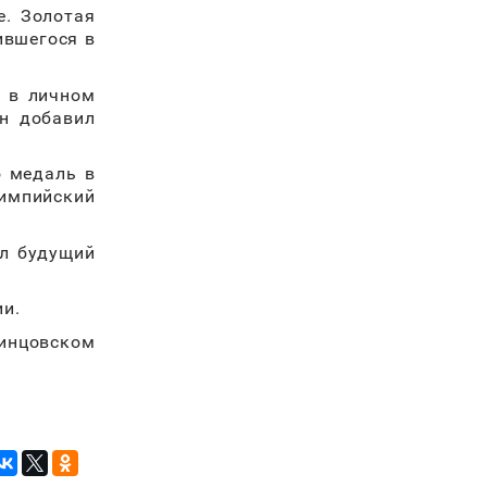
е. Золотая
ившегося в
ь в личном
он добавил
ю медаль в
лимпийский
ыл будущий
ии.
динцовском