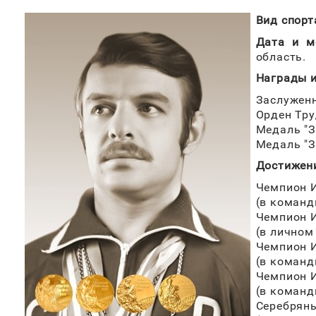
Вид спорт
Дата и м
область.
Награды и
Заслуженн
Орден Тру
Медаль "З
Медаль "З
Достижен
Чемпион И
(в команд
Чемпион И
(в личном
Чемпион И
(в команд
Чемпион И
(в команд
Серебряны