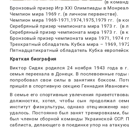
(в команд
Бронзовый призер Игр XXI Олимпиады в Монреале
Чемпион мира 1969 г. (в личном первенстве).
Чемпион мира 1969-1971,1974,1975,1979 гг. (в к
Серебряный призер чемпионата мира 1973 г. (в л
Серебряный призер чемпионата мира 1973 г. (в 
Бронзовый призер чемпионата мира 1971, 1974 гг.
Трехкратный обладатель Кубка мира – 1969, 1972,
Пятнадцатикратный обладатель Кубка европейск
Краткая биография
Виктор Сидяк родился 24 ноября 1943 года в г
семья переехала в Донецк. В послевоенные годы
попробовал свои силы в занятиях боксом. Пот
пришёл в спортивную секцию Геннадия Иванович
В семье его спортивные увлечения приветствова
должностях, хотел, чтобы сын продолжал сем
институт физкультуры, однако отец-инженер нас
удалось. Постоянно был занят тренировками, бы
был членом сборной команды Украинской ССР. П
саблиста, делающего в поединке упор на атакую