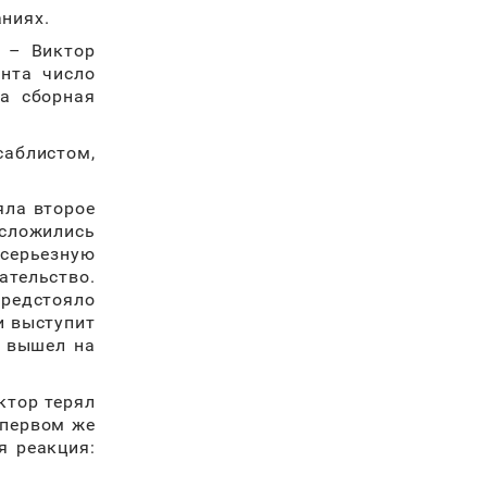
аниях.
Р – Виктор
нта число
ла сборная
саблистом,
яла второе
 сложились
 серьезную
тельство.
редстояло
и выступит
н вышел на
ктор терял
 первом же
я реакция: