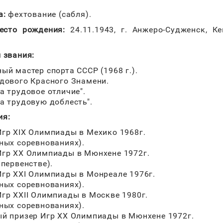
а:
фехтование (сабля).
есто рождения:
24.11.1943, г. Анжеро-Судженск, К
 звания:
ый мастер спорта СССР (1968 г.).
дового Красного Знамени.
а трудовое отличие".
а трудовую доблесть".
ия:
гр XIX Олимпиады в Мехико 1968г.
ных соревнованиях).
гр ХХ Олимпиады в Мюнхене 1972г.
 первенстве).
гр XXI Олимпиады в Монреале 1976г.
ных соревнованиях).
гр XXII Олимпиады в Москве 1980г.
ных соревнованиях).
й призер Игр XX Олимпиады в Мюнхене 1972г.