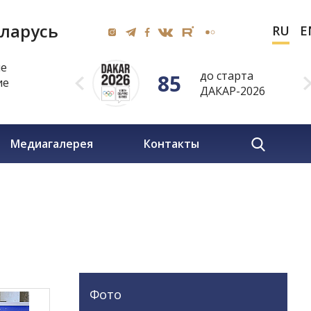
ларусь
RU
E
ие
до старта
85
ие
ДАКАР-2026
Медиагалерея
Контакты
Фото