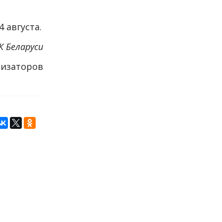
 августа.
К Беларуси
низаторов