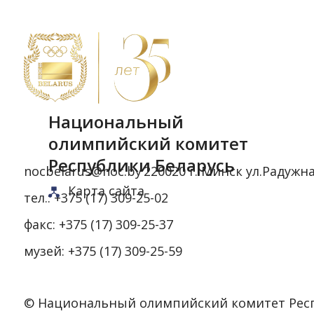
Национальный
олимпийский комитет
Республики Беларусь
nocbelarus@noc.by
220020 г. Минск ул.Радужна
Карта сайта
тел.:
+375 (17) 309-25-02
факс:
+375 (17) 309-25-37
музей:
+375 (17) 309-25-59
© Национальный олимпийский комитет Респуб