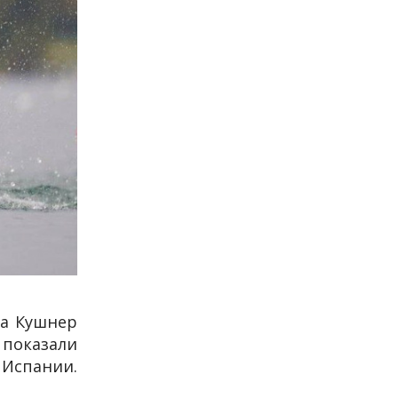
да Кушнер
показали
 Испании.