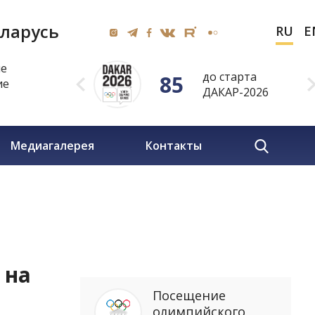
ларусь
RU
E
ие
до старта
85
ие
ДАКАР-2026
Медиагалерея
Контакты
 на
Посещение
олимпийского