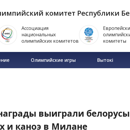
импийский комитет Республики Бе
Ассоциация
Европейск
национальных
олимпийск
олимпийских комитетов
комитеты
ение
Олимпийские игры
Вытокi
награды выиграли белорусы
х и каноэ в Милане